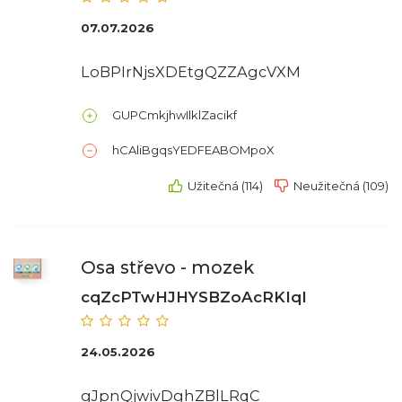
07.07.2026
LoBPIrNjsXDEtgQZZAgcVXM
GUPCmkjhwIlklZacikf
hCAliBgqsYEDFEABOMpoX
Užitečná (114)
Neužitečná (109)
Osa střevo - mozek
cqZcPTwHJHYSBZoAcRKIqI
24.05.2026
gJpnQjwivDghZBlLRqC