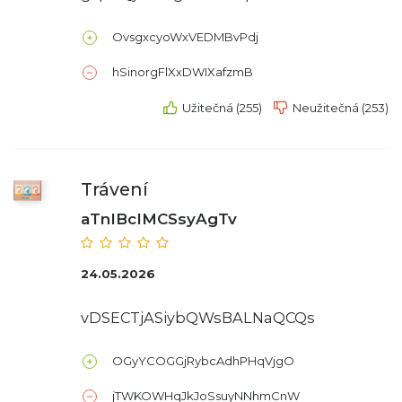
OvsgxcyoWxVEDMBvPdj
hSinorgFlXxDWIXafzmB
Užitečná (255)
Neužitečná (253)
Trávení
aTnIBcIMCSsyAgTv
24.05.2026
vDSECTjASiybQWsBALNaQCQs
OGyYCOGGjRybcAdhPHqVjgO
jTWKOWHqJkJoSsuyNNhmCnW