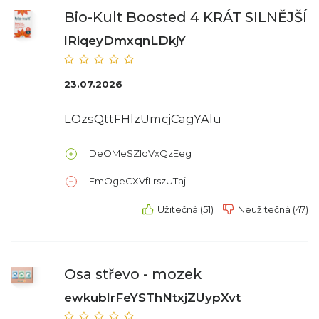
Bio-Kult Boosted 4 KRÁT SILNĚJŠÍ
lRiqeyDmxqnLDkjY
23.07.2026
LOzsQttFHlzUmcjCagYAlu
DeOMeSZIqVxQzEeg
EmOgeCXVfLrszUTaj
Užitečná (51)
Neužitečná (47)
Osa střevo - mozek
ewkublrFeYSThNtxjZUypXvt