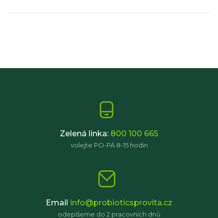
Zelená linka:
800 100 665
volejte PO-PÁ 8-15 hodin
Email
info@probioticsprovita.cz
odepíšeme do 2 pracovních dnů