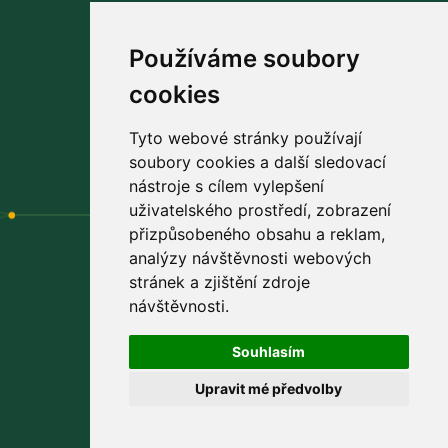
Používáme soubory
cookies
Navštivte náš
facebook
praktické rady a tipy pro vás
Tyto webové stránky používají
soubory cookies a další sledovací
nástroje s cílem vylepšení
uživatelského prostředí, zobrazení
přizpůsobeného obsahu a reklam,
analýzy návštěvnosti webových
stránek a zjištění zdroje
Výhradní distributor
návštěvnosti.
PROBIOTICS PROVITA s.r.o.
Souhlasím
Padělky 544
Upravit mé předvolby
763 15 Slušovice