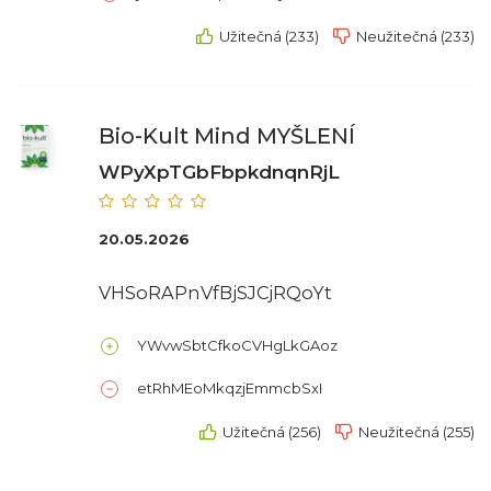
Užitečná (233)
Neužitečná (233)
Bio-Kult Mind MYŠLENÍ
WPyXpTGbFbpkdnqnRjL
20.05.2026
VHSoRAPnVfBjSJCjRQoYt
YWvwSbtCfkoCVHgLkGAoz
etRhMEoMkqzjEmmcbSxI
Užitečná (256)
Neužitečná (255)