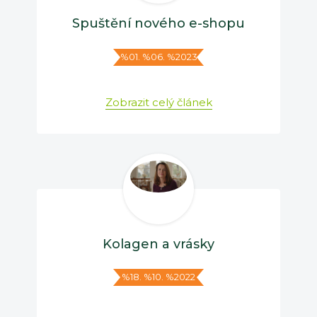
Spuštění nového e-shopu
%01. %06. %2023
Zobrazit celý článek
Kolagen a vrásky
%18. %10. %2022