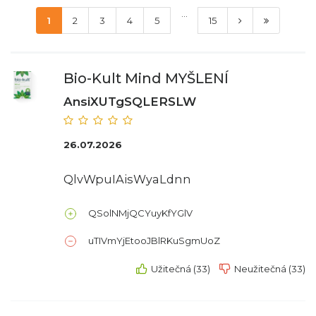
...
1
2
3
4
5
15
Bio-Kult Mind MYŠLENÍ
AnsiXUTgSQLERSLW
26.07.2026
QlvWpuIAisWyaLdnn
QSolNMjQCYuyKfYGlV
uTIVmYjEtooJBlRKuSgmUoZ
Užitečná (33)
Neužitečná (33)