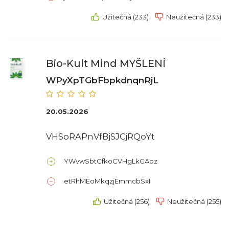
Užitečná (233)
Neužitečná (233)
Bio-Kult Mind MYŠLENÍ
WPyXpTGbFbpkdnqnRjL
20.05.2026
VHSoRAPnVfBjSJCjRQoYt
YWvwSbtCfkoCVHgLkGAoz
etRhMEoMkqzjEmmcbSxI
Užitečná (256)
Neužitečná (255)