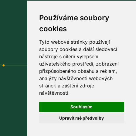
Používáme soubory
cookies
Navštivte náš
facebook
praktické rady a tipy pro vás
Tyto webové stránky používají
soubory cookies a další sledovací
nástroje s cílem vylepšení
uživatelského prostředí, zobrazení
přizpůsobeného obsahu a reklam,
analýzy návštěvnosti webových
stránek a zjištění zdroje
Výhradní distributor
návštěvnosti.
PROBIOTICS PROVITA s.r.o.
Souhlasím
Padělky 544
Upravit mé předvolby
763 15 Slušovice