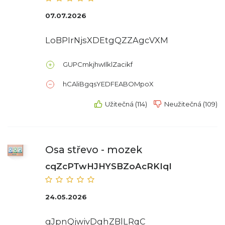
07.07.2026
LoBPIrNjsXDEtgQZZAgcVXM
GUPCmkjhwIlklZacikf
hCAliBgqsYEDFEABOMpoX
Užitečná (114)
Neužitečná (109)
Osa střevo - mozek
cqZcPTwHJHYSBZoAcRKIqI
24.05.2026
gJpnQjwivDghZBlLRqC