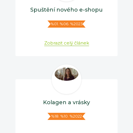
Spuštění nového e-shopu
%01. %06. %2023
Zobrazit celý článek
Kolagen a vrásky
%18. %10. %2022