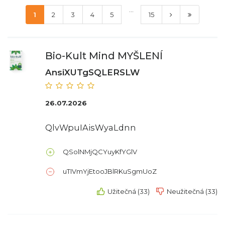
...
1
2
3
4
5
15
Bio-Kult Mind MYŠLENÍ
AnsiXUTgSQLERSLW
26.07.2026
QlvWpuIAisWyaLdnn
QSolNMjQCYuyKfYGlV
uTIVmYjEtooJBlRKuSgmUoZ
Užitečná (33)
Neužitečná (33)