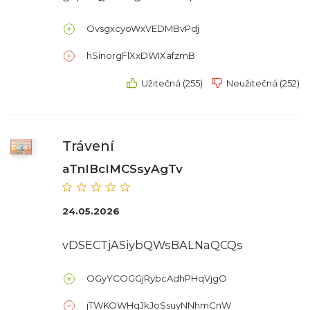
OvsgxcyoWxVEDMBvPdj
hSinorgFlXxDWIXafzmB
Užitečná (255)
Neužitečná (252)
Trávení
aTnIBcIMCSsyAgTv
24.05.2026
vDSECTjASiybQWsBALNaQCQs
OGyYCOGGjRybcAdhPHqVjgO
jTWKOWHqJkJoSsuyNNhmCnW