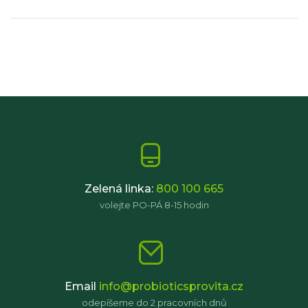
Zelená linka:
800 100 665
volejte PO-PÁ 8-15 hodin
Email
info@probioticsprovita.cz
odepíšeme do 2 pracovních dnů