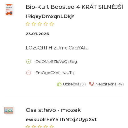
Bio-Kult Boosted 4 KRÁT SILNĚJŠÍ
lRiqeyDmxqnLDkjY
23.07.2026
LOzsQttFHlzUmcjCagYAlu
DeOMeSZIqVxQzEeg
EmOgeCXVfLrszUTaj
Užitečná (51)
Neužitečná (47)
Osa střevo - mozek
ewkublrFeYSThNtxjZUypXvt