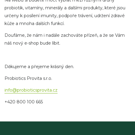
Na webu si budete moct vybrat mezi různými druhy
probiotik, vitamíny, minerály a dalšími produkty, které jsou
určeny k posílení imunity, podpoře trávení, udržení zdravé
kůže a mnoha dalších funkcí.
Doufáme, že nám i nadále zachováte přízeň, a že se Vám
náš nový e-shop bude líbit.
Děkujeme a přejeme krásný den.
Probiotics Provita s.r.o.
info@probioticsprovita.cz
+420 800 100 665