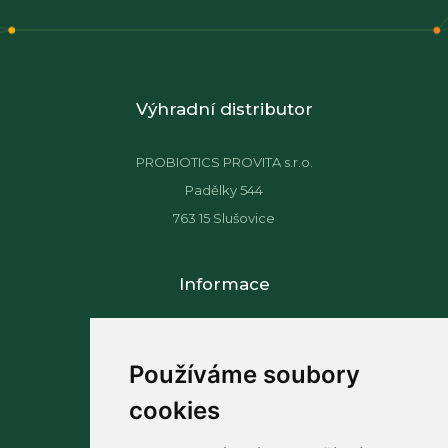
Výhradní distributor
PROBIOTICS PROVITA s.r.o.
Padělky 544
763 15 Slušovice
Informace
Aktuality
Zásady zpracování souborů cookie
Používáme soubory
Změna nastavení Cookie
cookies