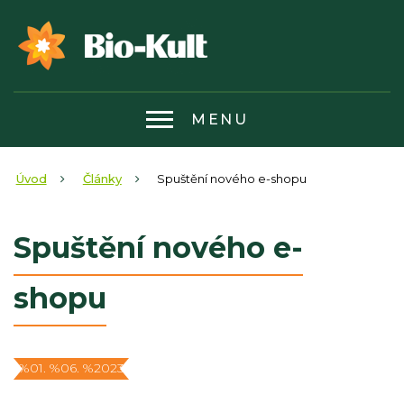
MENU
Úvod
Články
Spuštění nového e-shopu
Spuštění nového e-
shopu
%01. %06. %2023